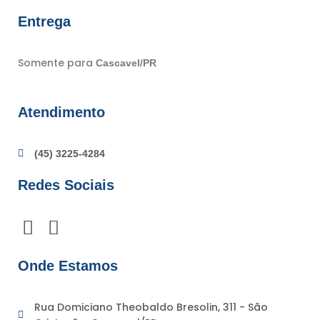
Entrega
Somente para
Cascavel/PR
Atendimento
(45) 3225-4284
Redes Sociais
F
I
a
n
c
s
Onde Estamos
e
t
b
a
Rua Domiciano Theobaldo Bresolin, 311 - São