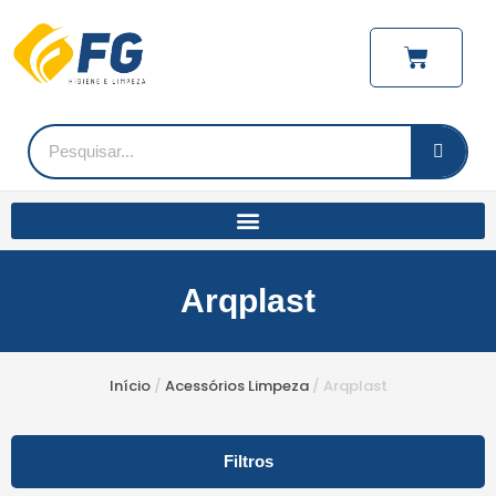
Ir
para
Carrinh
o
conteúdo
Pesquisar
Arqplast
Início
/
Acessórios Limpeza
/ Arqplast
Filtros