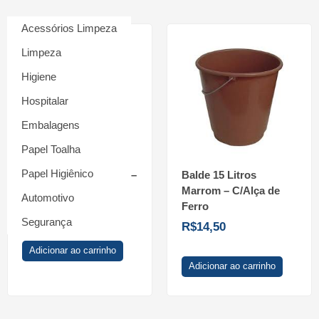
Acessórios Limpeza
Limpeza
Higiene
Hospitalar
Embalagens
Papel Toalha
Papel Higiênico
Balde 10 Litros Verde –
Balde 15 Litros
C/Alça de Ferro
Marrom – C/Alça de
Automotivo
Ferro
R$
19,90
Segurança
R$
14,50
Adicionar ao carrinho
Adicionar ao carrinho