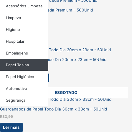
Acessórios Limpeza
Guardanapos de Papel Ceda Premium – 500Unid
R$
5,50
Limpeza
Ler mais
Higiene
Hospitalar
Embalagens
Guardanapos de Papel Todo Dia 20cm x 23cm – 50Unid
Papel Toalha
R$
2,20
Papel Higiênico
Adicionar ao carrinho
Automotivo
ESGOTADO
Segurança
Guardanapos de Papel Todo Dia 30cm x 33cm – 50Unid
R$
3,99
Ler mais