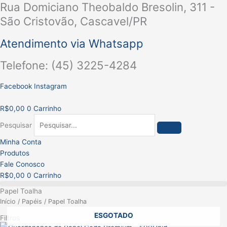
Rua Domiciano Theobaldo Bresolin, 311 -
Ir
para
São Cristovão, Cascavel/PR
o
conteúdo
Atendimento via Whatsapp
Telefone: (45) 3225-4284
Facebook
Instagram
R$
0,00
0
Carrinho
Pesquisar
Minha Conta
Produtos
Fale Conosco
R$
0,00
0
Carrinho
Papel Toalha
Início
/
Papéis
/ Papel Toalha
ESGOTADO
Filtros