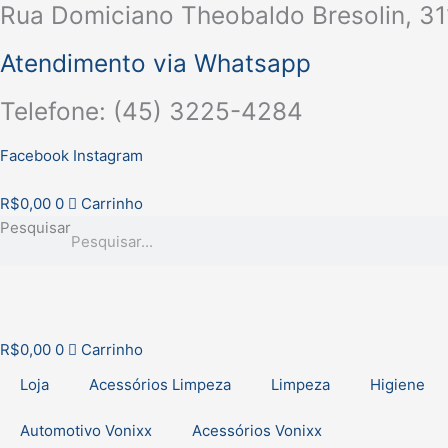
Rua Domiciano Theobaldo Bresolin, 31
Ir
para
Atendimento via Whatsapp
o
conteúdo
Telefone: (45) 3225-4284
Facebook
Instagram
R$
0,00
0
Carrinho
Pesquisar
R$
0,00
0
Carrinho
Loja
Acessórios Limpeza
Limpeza
Higiene
Automotivo Vonixx
Acessórios Vonixx