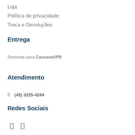
Loja
Política de privacidade
Troca e Devoluções
Entrega
Somente para
Cascavel/PR
Atendimento
(45) 3225-4284
Redes Sociais
F
I
a
n