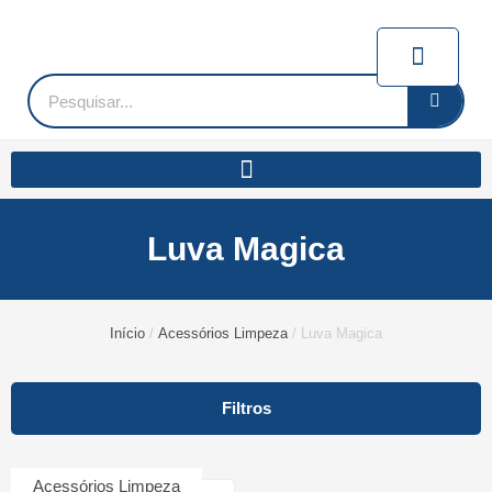
Ir
para
Carrin
o
conteúdo
Pesquisar
Luva Magica
Início
/
Acessórios Limpeza
/ Luva Magica
Filtros
Acessórios Limpeza