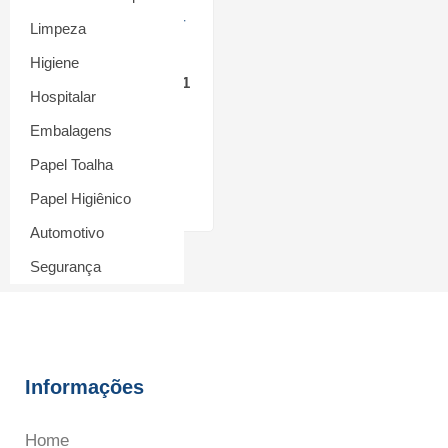
ESGOTADO
Limpeza
Higiene
Luva Mágica Tira Pó- 1
Hospitalar
Unid
Embalagens
R$
39,90
Papel Toalha
Ler mais
Papel Higiênico
Automotivo
Segurança
Informações
Home