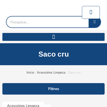
Ir
para
Carrin
o
conteúdo
Pesquisar
Saco cru
Início
/
Acessórios Limpeza
/ Saco cru
Filtros
Acessórios Limpeza