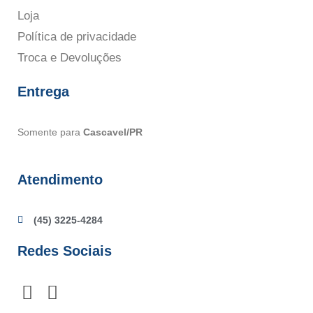
Loja
Política de privacidade
Troca e Devoluções
Entrega
Somente para
Cascavel/PR
Atendimento
(45) 3225-4284
Redes Sociais
F
I
a
n