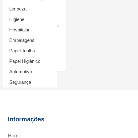
Limpeza
Higiene
Saco Cru 60cm x 70cm
Hospitalar
Flabom
Embalagens
R$
15,90
Papel Toalha
Adicionar ao carrinho
Papel Higiênico
Automotivo
Segurança
Informações
Home