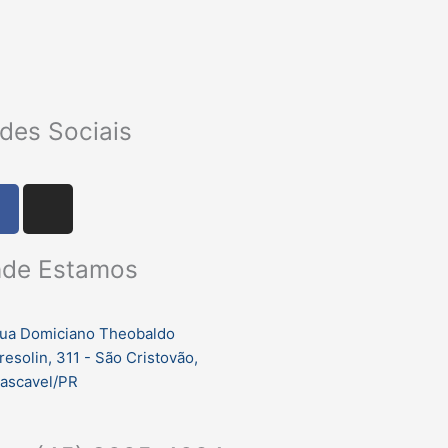
des Sociais
F
I
a
n
c
s
de Estamos
e
t
b
a
o
g
ua Domiciano Theobaldo
o
r
resolin, 311 - São Cristovão,
k
a
ascavel/PR
m