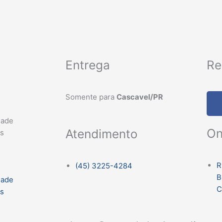
Entrega
Re
Somente para
Cascavel/PR
dade
On
Atendimento
es
R
(45) 3225-4284
B
dade
C
es