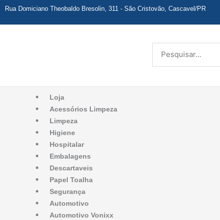
Ir
Rua Domiciano Theobaldo Bresolin, 311 - São Cristovão, Cascavel/PR
para
o
conteúdo
Pesquisar
Loja
Acessórios Limpeza
Limpeza
Higiene
Hospitalar
Embalagens
Descartaveis
Papel Toalha
Segurança
Automotivo
Automotivo Vonixx