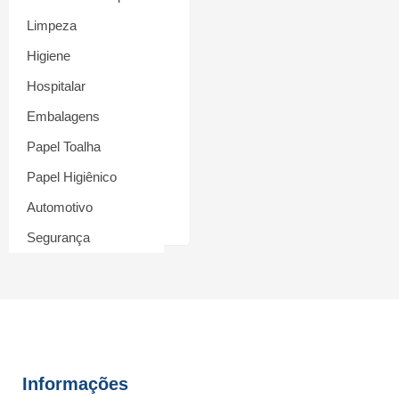
Limpeza
Higiene
Hospitalar
Propé Descartável
Tamanho Único – 100
Embalagens
Unid
Papel Toalha
R$
24,90
Papel Higiênico
Automotivo
Adicionar ao carrinho
Segurança
Informações