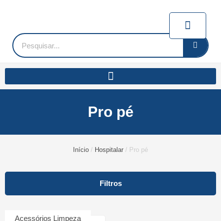
Ir
para
Carrin
o
conteúdo
Pesquisar
Pro pé
Início
/
Hospitalar
/ Pro pé
Filtros
Acessórios Limpeza