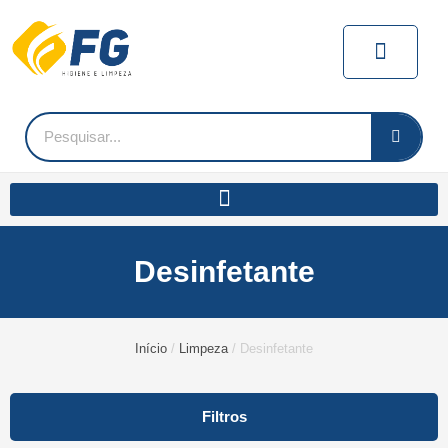
Ir
para
Carrin
o
conteúdo
Pesquisar
Desinfetante
Início
/
Limpeza
/ Desinfetante
Filtros