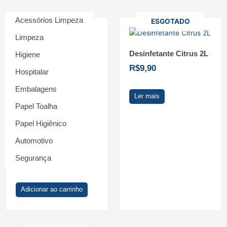
Acessórios Limpeza
ESGOTADO
Limpeza
Desinfetante Citrus 2L
Higiene
R$
9,90
Hospitalar
Embalagens
Ler mais
Papel Toalha
Papel Higiênico
Desinfetante – Vorel
performance spray –
Automotivo
500ml
Segurança
R$
13,90
Adicionar ao carrinho