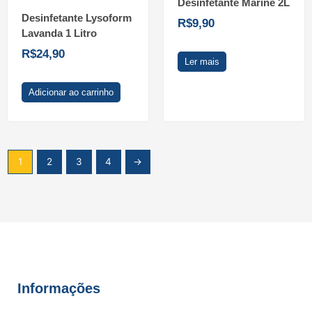
Desinfetante Marine 2L
Desinfetante Lysoform
R$
9,90
Lavanda 1 Litro
R$
24,90
Ler mais
Adicionar ao carrinho
1
2
3
4
→
Informações