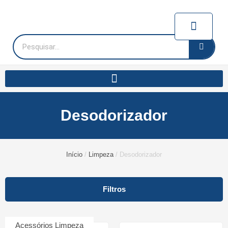
Ir
para
Carrinh
o
conteúdo
Pesquisar
Desodorizador
Início
/
Limpeza
/ Desodorizador
Filtros
Acessórios Limpeza