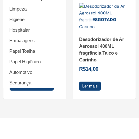
Limpeza
Higiene
ESGOTADO
Hospitalar
Desodorizador de Ar
Desodorizador de Ar
Embalagens
Aerossol 400ML
Aerossol 400ML
Papel Toalha
fragrância Pétalas de
fragrância Talco e
Rosas
Carinho
Papel Higiênico
R$
14,00
R$
14,00
Automotivo
Segurança
Adicionar ao carrinho
Ler mais