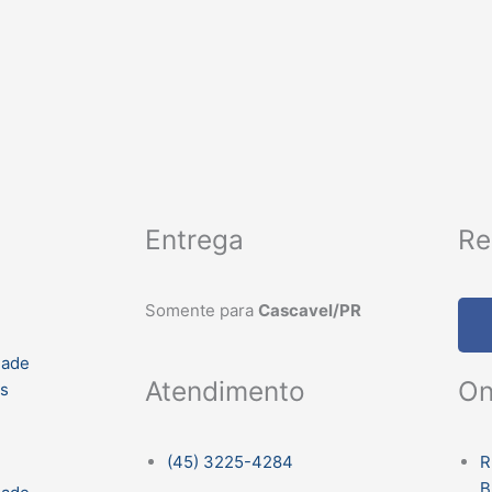
Entrega
Re
Somente para
Cascavel/PR
dade
On
Atendimento
es
R
(45) 3225-4284
B