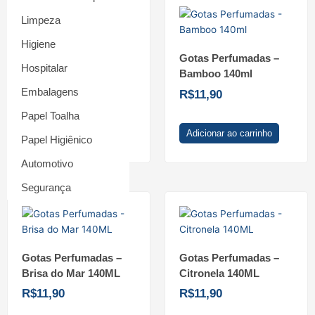
Limpeza
Higiene
Gotas Perfumadas –
Gotas Perfumadas –
Hospitalar
Algodão 140ML
Bamboo 140ml
Embalagens
R$
11,90
R$
11,90
Papel Toalha
Adicionar ao carrinho
Adicionar ao carrinho
Papel Higiênico
Automotivo
Segurança
Gotas Perfumadas –
Gotas Perfumadas –
Brisa do Mar 140ML
Citronela 140ML
R$
11,90
R$
11,90