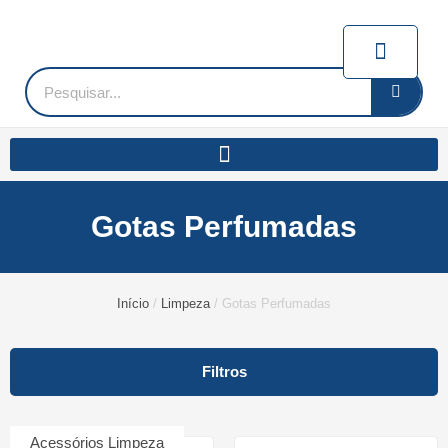
Ir
para
Carrin
o
conteúdo
Pesquisar
Gotas Perfumadas
Início
/
Limpeza
/ Gotas Perfumadas
Filtros
Acessórios Limpeza