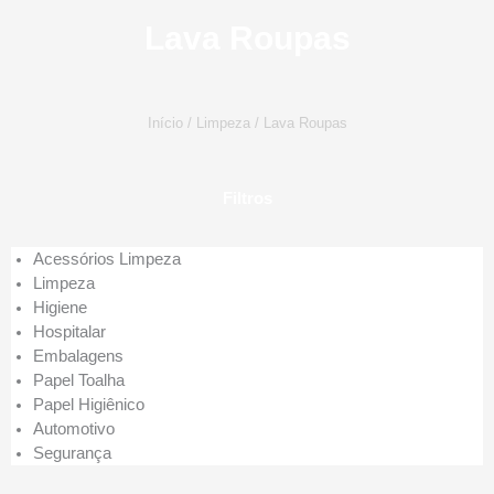
Lava Roupas
Início
/
Limpeza
/ Lava Roupas
Filtros
Acessórios Limpeza
Limpeza
Higiene
Hospitalar
Embalagens
Papel Toalha
Papel Higiênico
Automotivo
Segurança