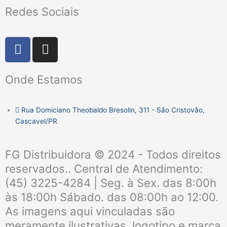
Redes Sociais
F
I
a
n
c
s
Onde Estamos
e
t
b
a
o
g
Rua Domiciano Theobaldo Bresolin, 311 - São Cristovão,
o
r
Cascavel/PR
k
a
m
FG Distribuidora © 2024 - Todos direitos
reservados.. Central de Atendimento:
(45) 3225-4284 | Seg. à Sex. das 8:00h
às 18:00h Sábado. das 08:00h ao 12:00.
As imagens aqui vinculadas são
meramente ilustrativas, logotipo e marca