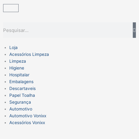
Ir
Carrinho
para
o
conteúdo
Pesquisar
Loja
Acessórios Limpeza
Limpeza
Higiene
Hospitalar
Embalagens
Descartaveis
Papel Toalha
Segurança
Automotivo
Automotivo Vonixx
Acessórios Vonixx