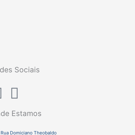
des Sociais
F
I
a
n
de Estamos
c
s
Rua Domiciano Theobaldo