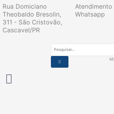
Ir
Rua Domiciano
Atendimento 
para
Theobaldo Bresolin,
Whatsapp
o
311 - São Cristovão,
conteúdo
Cascavel/PR
Pesquisar
Mi