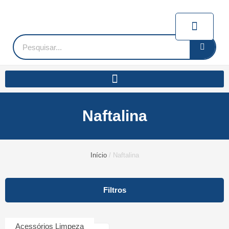
Ir
para
Carrin
o
conteúdo
Pesquisar
Naftalina
Início
/ Naftalina
Filtros
Acessórios Limpeza