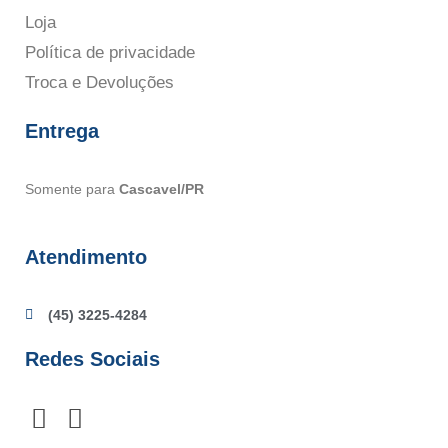
Loja
Política de privacidade
Troca e Devoluções
Entrega
Somente para
Cascavel/PR
Atendimento
(45) 3225-4284
Redes Sociais
F
I
a
n