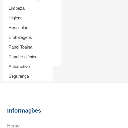
Limpeza
Higiene
Naftalina em Bolas –
Hospitalar
20g
Embalagens
R$
3,00
Papel Toalha
Adicionar ao carrinho
Papel Higiênico
Automotivo
Segurança
Informações
Home