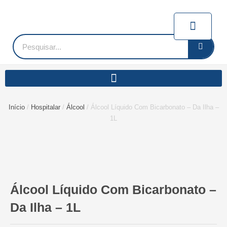
Ir
para
Carrin
o
conteúdo
Pesquisar
Início
/
Hospitalar
/
Álcool
/ Álcool Líquido Com Bicarbonato – Da Ilha –
1L
Álcool Líquido Com Bicarbonato –
Da Ilha – 1L