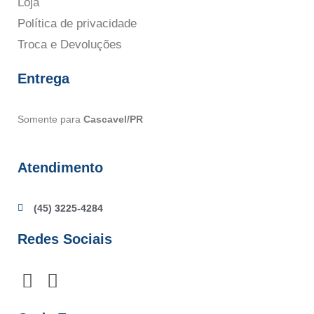
Loja
Política de privacidade
Troca e Devoluções
Entrega
Somente para
Cascavel/PR
Atendimento
(45) 3225-4284
Redes Sociais
F
I
a
n