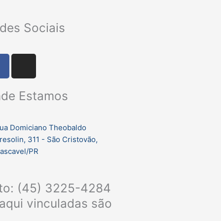
des Sociais
F
I
a
n
c
s
de Estamos
e
t
b
a
o
g
ua Domiciano Theobaldo
o
r
resolin, 311 - São Cristovão,
k
a
ascavel/PR
m
nto: (45) 3225-4284
aqui vinculadas são