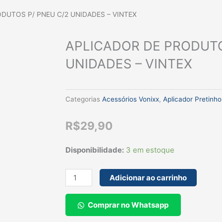
DUTOS P/ PNEU C/2 UNIDADES – VINTEX
APLICADOR DE PRODUTO
UNIDADES – VINTEX
Categorias
Acessórios Vonixx
,
Aplicador Pretinho
R$
29,90
APLICADOR
Disponibilidade:
3 em estoque
DE
PRODUTOS
Adicionar ao carrinho
P/
PNEU
Comprar no Whatsapp
C/2
UNIDADES