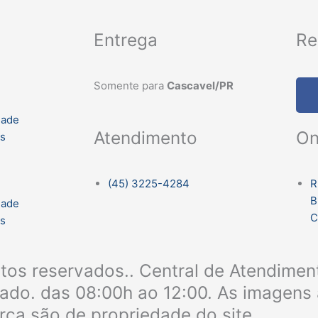
Entrega
Re
Somente para
Cascavel/PR
dade
On
Atendimento
es
R
(45) 3225-4284
B
dade
C
es
itos reservados.. Central de Atendime
bado. das 08:00h ao 12:00. As imagens 
rca são de propriedade do site