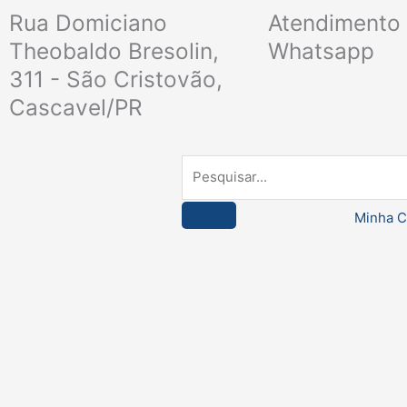
Ir
Rua Domiciano
Atendimento 
para
Theobaldo Bresolin,
Whatsapp
o
311 - São Cristovão,
conteúdo
Cascavel/PR
Pesquisar
Minha C