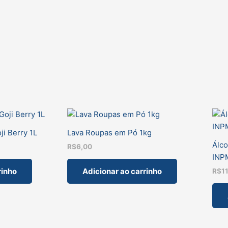
-
VINTEX
quantidade
ji Berry 1L
Lava Roupas em Pó 1kg
Álco
R$
6,00
INPM
rinho
Adicionar ao carrinho
R$
1