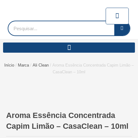
Ir
para
Carrin
o
conteúdo
Pesquisar
Início
/
Marca
/
Ali Clean
/ Aroma Essência Concentrada Capim Limão –
CasaClean – 10ml
Aroma Essência Concentrada
Capim Limão – CasaClean – 10ml