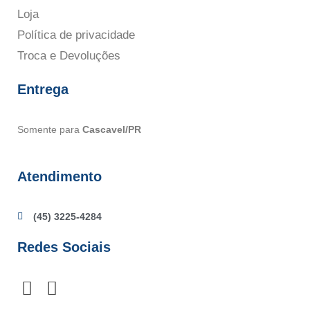
Loja
Política de privacidade
Troca e Devoluções
Entrega
Somente para
Cascavel/PR
Atendimento
(45) 3225-4284
Redes Sociais
F
I
a
n