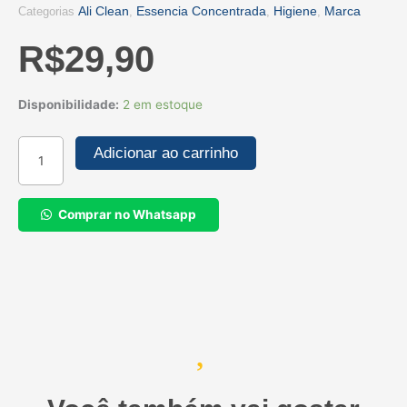
Ali Clean
Essencia Concentrada
Higiene
Marca
Categorias
,
,
,
R$
29,90
Aroma
Disponibilidade:
2 em estoque
Essência
Concentrada
Adicionar ao carrinho
Capim
Limão
-
Comprar no Whatsapp
CasaClean
-
10ml
quantidade