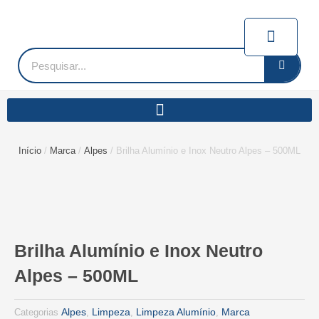
Ir
para
Carrin
o
conteúdo
Pesquisar
Início
/
Marca
/
Alpes
/ Brilha Alumínio e Inox Neutro Alpes – 500ML
Brilha Alumínio e Inox Neutro
Alpes – 500ML
Alpes
Limpeza
Limpeza Alumínio
Marca
Categorias
,
,
,