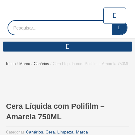
Ir
para
Carrin
o
conteúdo
Pesquisar
Início
/
Marca
/
Canários
/ Cera Líquida com Polifilm – Amarela 750ML
Cera Líquida com Polifilm –
Amarela 750ML
Canários
Cera
Limpeza
Marca
Categorias
,
,
,