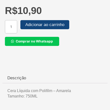
R$
10,90
Cera
Adicionar ao carrinho
Líquida
com
Polifilm
Comprar no Whatsapp
-
Amarela
750ML
quantidade
Descrição
Cera Líquida com Polifilm – Amarela
Tamanho: 750ML