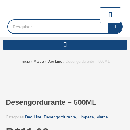
Ir
para
Carrin
o
conteúdo
Pesquisar
Início
/
Marca
/
Deo Line
/ Desengordurante – 500ML
Desengordurante – 500ML
Deo Line
Desengordurante
Limpeza
Marca
Categorias
,
,
,