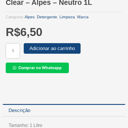
Clear – Alpes – Neutro 1L
Alpes
Detergente
Limpeza
Marca
Categorias
,
,
,
R$
6,50
Detergente
Adicionar ao carrinho
Com
Bicarbonato
Clear
Comprar no Whatsapp
-
Alpes
-
Neutro
1L
quantidade
Descrição
Tamanho: 1 Litro