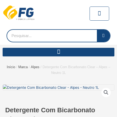
Ir
para
Carrin
o
conteúdo
Pesquisar
Início
/
Marca
/
Alpes
/ Detergente Com Bicarbonato Clear – Alpes –
Neutro 1L
Detergente Com Bicarbonato