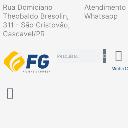
Ir
Rua Domiciano
Atendimento 
para
Theobaldo Bresolin,
Whatsapp
o
311 - São Cristovão,
conteúdo
Cascavel/PR
Pesquisar
Minha C