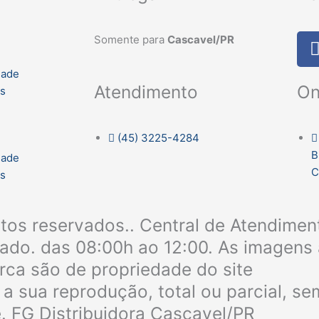
Somente para
Cascavel/PR
dade
On
Atendimento
es
(45) 3225-4284
B
dade
C
es
itos reservados.. Central de Atendime
bado. das 08:00h ao 12:00. As imagens 
rca são de propriedade do site
a sua reprodução, total ou parcial, s
e. FG Distribuidora Cascavel/PR