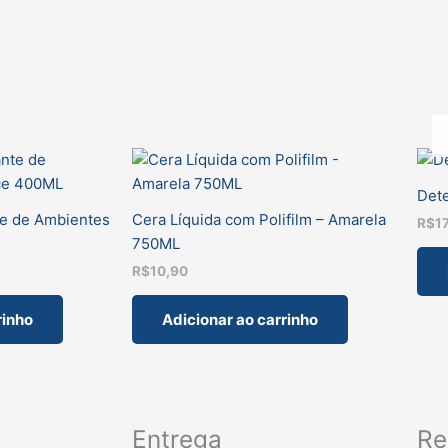
Dete
te de Ambientes
Cera Líquida com Polifilm – Amarela
R$
1
750ML
R$
10,90
rinho
Adicionar ao carrinho
Entrega
Re