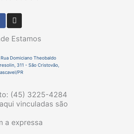
F
I
a
n
c
s
de Estamos
e
t
b
a
o
g
Rua Domiciano Theobaldo
o
r
resolin, 311 - São Cristovão,
k
a
ascavel/PR
m
nto: (45) 3225-4284
aqui vinculadas são
em a expressa