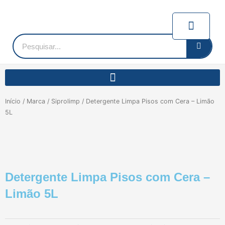
Ir
para
Carrin
o
conteúdo
Pesquisar
Início
/
Marca
/
Siprolimp
/ Detergente Limpa Pisos com Cera – Limão
5L
Detergente Limpa Pisos com Cera –
Limão 5L