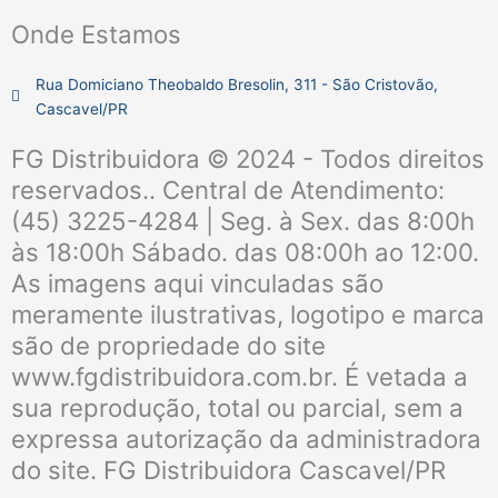
c
s
Onde Estamos
e
t
b
a
Rua Domiciano Theobaldo Bresolin, 311 - São Cristovão,
o
g
Cascavel/PR
o
r
k
a
FG Distribuidora © 2024 - Todos direitos
m
reservados.. Central de Atendimento:
(45) 3225-4284 | Seg. à Sex. das 8:00h
às 18:00h Sábado. das 08:00h ao 12:00.
As imagens aqui vinculadas são
meramente ilustrativas, logotipo e marca
são de propriedade do site
www.fgdistribuidora.com.br. É vetada a
sua reprodução, total ou parcial, sem a
expressa autorização da administradora
do site. FG Distribuidora Cascavel/PR