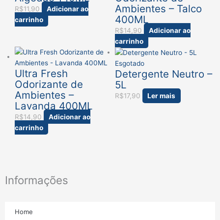
Ambientes – Talco
R$
11,90
Adicionar ao
400ML
carrinho
R$
14,90
Adicionar ao
carrinho
Esgotado
Ultra Fresh
Detergente Neutro –
Odorizante de
5L
Ambientes –
R$
17,90
Ler mais
Lavanda 400ML
R$
14,90
Adicionar ao
carrinho
Informações
Home