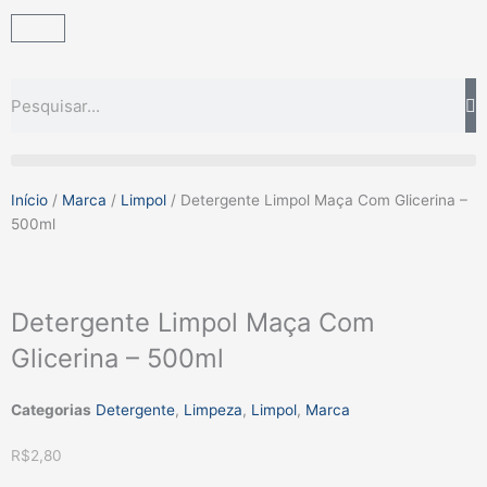
Ir
Carrinho
para
o
conteúdo
Pesquisar
Início
/
Marca
/
Limpol
/ Detergente Limpol Maça Com Glicerina –
500ml
Detergente Limpol Maça Com
Glicerina – 500ml
Categorias
Detergente
,
Limpeza
,
Limpol
,
Marca
R$
2,80