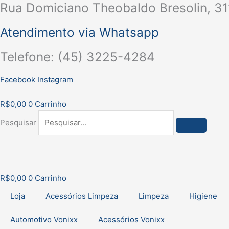
Rua Domiciano Theobaldo Bresolin, 31
Ir
para
Atendimento via Whatsapp
o
conteúdo
Telefone: (45) 3225-4284
Facebook
Instagram
R$
0,00
0
Carrinho
Pesquisar
R$
0,00
0
Carrinho
Loja
Acessórios Limpeza
Limpeza
Higiene
Automotivo Vonixx
Acessórios Vonixx