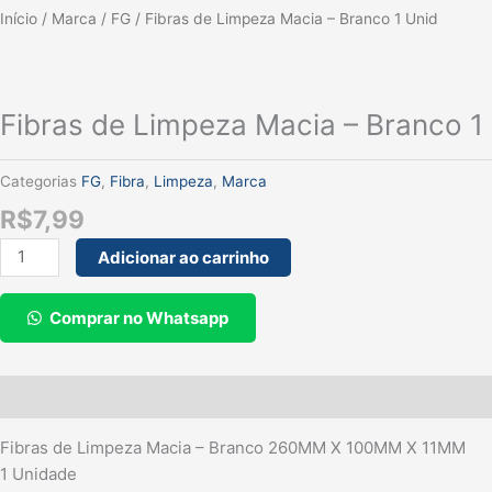
Fibras
Início
/
Marca
/
FG
/ Fibras de Limpeza Macia – Branco 1 Unid
de
Limpeza
Macia
Fibras de Limpeza Macia – Branco 1
-
Branco
1
Categorias
FG
,
Fibra
,
Limpeza
,
Marca
Unid
R$
7,99
quantidade
Adicionar ao carrinho
Comprar no Whatsapp
Descrição
Fibras de Limpeza Macia – Branco 260MM X 100MM X 11MM
1 Unidade