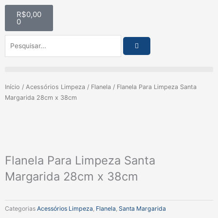
Ir
Carrinho
R$
0,00
para
0
o
conteúdo
Pesquisar
Início
/
Acessórios Limpeza
/
Flanela
/ Flanela Para Limpeza Santa
Margarida 28cm x 38cm
Flanela Para Limpeza Santa
Margarida 28cm x 38cm
Categorias
Acessórios Limpeza
,
Flanela
,
Santa Margarida