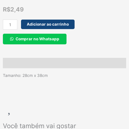
R$
2,49
Flanela
Adicionar ao carrinho
Para
Limpeza
Comprar no Whatsapp
Santa
Margarida
28cm
x
Descrição
38cm
quantidade
Tamanho: 28cm x 38cm
Você também vai gostar