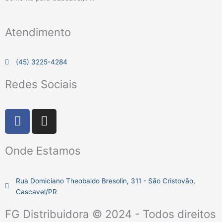
Atendimento
(45) 3225-4284
Redes Sociais
F
I
a
n
c
s
Onde Estamos
e
t
b
a
o
g
Rua Domiciano Theobaldo Bresolin, 311 - São Cristovão,
o
r
Cascavel/PR
k
a
m
FG Distribuidora © 2024 - Todos direitos