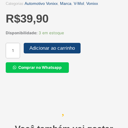
Automotivo Vonixx
Marca
V-Mol
Vonixx
Categorias
,
,
,
R$
39,90
LAVA
Disponibilidade:
3 em estoque
AUTOS
DESINCRUSTANTE
Adicionar ao carrinho
V-
MOL
-
Comprar no Whatsapp
500
ML
quantidade