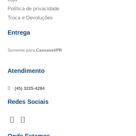
Política de privacidade
Troca e Devoluções
Entrega
Somente para
Cascavel/PR
Atendimento
(45) 3225-4284
Redes Sociais
F
I
a
n