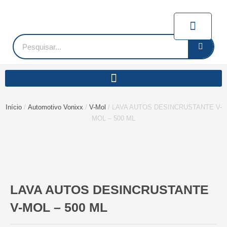
Ir
para
Carrin
o
conteúdo
Pesquisar
Início
/
Automotivo Vonixx
/
V-Mol
/ LAVA AUTOS DESINCRUSTANTE V-
MOL – 500 ML
LAVA AUTOS DESINCRUSTANTE
V-MOL – 500 ML