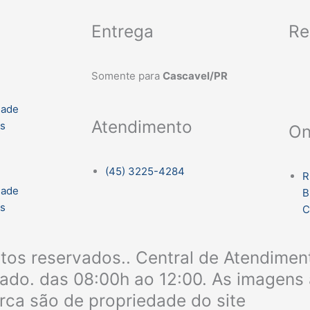
Entrega
Re
Somente para
Cascavel/PR
dade
Atendimento
es
On
(45) 3225-4284
R
dade
B
es
C
itos reservados.. Central de Atendime
bado. das 08:00h ao 12:00. As imagens 
rca são de propriedade do site