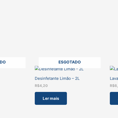
ADO
ESGOTADO
Desinfetante Limão – 2L
Lav
R$
4,20
R$
6
Ler mais