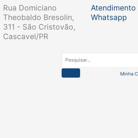
Ir
Rua Domiciano
Atendimento 
para
Theobaldo Bresolin,
Whatsapp
o
311 - São Cristovão,
conteúdo
Cascavel/PR
Pesquisar
Minha C