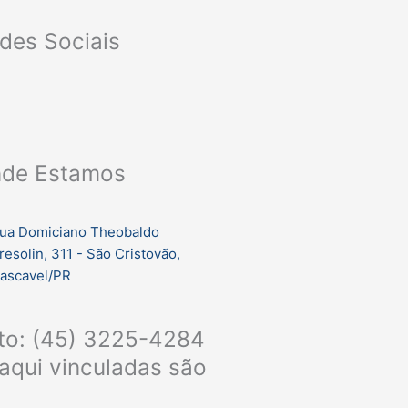
des Sociais
F
I
a
n
de Estamos
c
s
e
t
ua Domiciano Theobaldo
resolin, 311 - São Cristovão,
b
a
ascavel/PR
o
g
nto: (45) 3225-4284
aqui vinculadas são
o
r