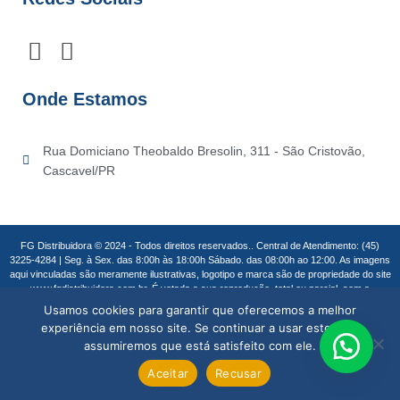
F
I
a
n
c
s
Onde Estamos
e
t
b
a
Rua Domiciano Theobaldo Bresolin, 311 - São Cristovão,
o
g
Cascavel/PR
o
r
k
a
m
FG Distribuidora © 2024 - Todos direitos reservados.. Central de Atendimento: (45)
3225-4284 | Seg. à Sex. das 8:00h às 18:00h Sábado. das 08:00h ao 12:00. As imagens
aqui vinculadas são meramente ilustrativas, logotipo e marca são de propriedade do site
www.fgdistribuidora.com.br. É vetada a sua reprodução, total ou parcial, sem a
expressa autorização da administradora do site. FG Distribuidora Cascavel/PR
Usamos cookies para garantir que oferecemos a melhor
experiência em nosso site. Se continuar a usar este site,
assumiremos que está satisfeito com ele.
Mobimkt Agência Digital – Criação de Sites
Aceitar
Recusar