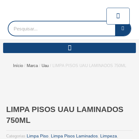
Ir
para
Carrin
o
conteúdo
Pesquisar
Início
/
Marca
/
Uau
/ LIMPA PISOS UAU LAMINADOS 750ML
LIMPA PISOS UAU LAMINADOS
750ML
Limpa Piso
Limpa Pisos Laminados
Limpeza
Categorias
,
,
,