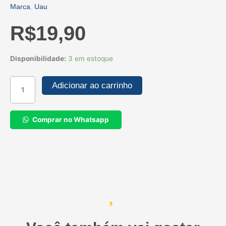
Marca
Uau
,
R$
19,90
LIMPA
Disponibilidade:
3 em estoque
PISOS
UAU
Adicionar ao carrinho
LAMINADOS
750ML
quantidade
Comprar no Whatsapp