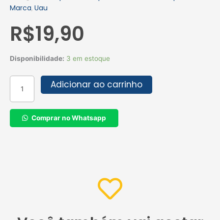
Marca
Uau
,
R$
19,90
LIMPA
Disponibilidade:
3 em estoque
PISOS
UAU
Adicionar ao carrinho
MADEIRAS
750ML
quantidade
Comprar no Whatsapp