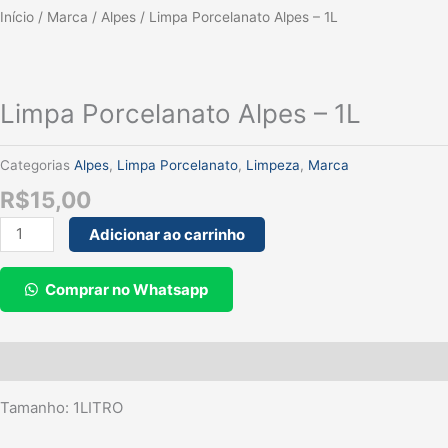
Limpa
Início
/
Marca
/
Alpes
/ Limpa Porcelanato Alpes – 1L
Porcelanato
Alpes
-
Limpa Porcelanato Alpes – 1L
1L
quantidade
Categorias
Alpes
,
Limpa Porcelanato
,
Limpeza
,
Marca
R$
15,00
Adicionar ao carrinho
Comprar no Whatsapp
Descrição
Tamanho: 1LITRO