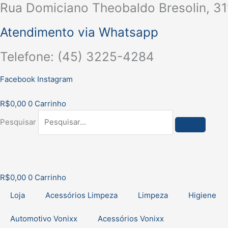
Rua Domiciano Theobaldo Bresolin, 31
Ir
para
Atendimento via Whatsapp
o
conteúdo
Telefone: (45) 3225-4284
Facebook
Instagram
R$
0,00
0
Carrinho
Pesquisar
R$
0,00
0
Carrinho
Loja
Acessórios Limpeza
Limpeza
Higiene
Automotivo Vonixx
Acessórios Vonixx