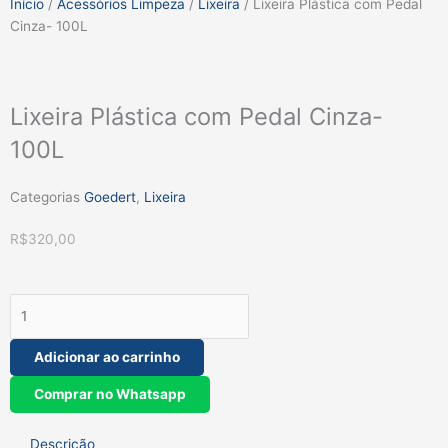
Início
/
Acessórios Limpeza
/
Lixeira
/ Lixeira Plástica com Pedal
Cinza- 100L
Lixeira Plástica com Pedal Cinza-
100L
Categorias
Goedert
,
Lixeira
R$
320,00
Lixeira
Plástica
com
Adicionar ao carrinho
Pedal
Cinza-
Comprar no Whatsapp
100L
quantidade
Descrição