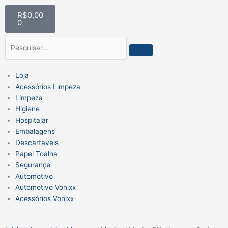
Ir
Carrinho
R$
0,00
para
0
o
conteúdo
Pesquisar
Loja
Acessórios Limpeza
Limpeza
Higiene
Hospitalar
Embalagens
Descartaveis
Papel Toalha
Segurança
Automotivo
Automotivo Vonixx
Acessórios Vonixx