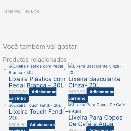
Tamanho: 100 Litro
Você também vai gostar
Produtos relacionados
Lixeira Plástica com
Lixeira Basculante
Pedal Branca – 30L
Cinza- 20L
R$
199,00
Adicionar ao
R$
99,90
Adicionar ao
carrinho
carrinho
Lixeira Touch Fendi –
Lixeira Para Copos
20L
De Café e Água
R$
99,90
Adicionar ao
R$
44,50
Adicionar ao
carrinho