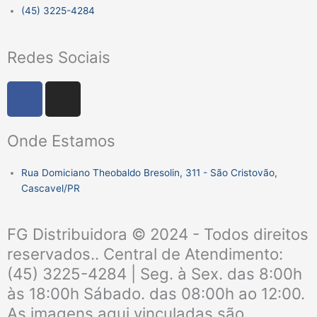
(45) 3225-4284
Redes Sociais
F
I
a
n
c
s
Onde Estamos
e
t
b
a
Rua Domiciano Theobaldo Bresolin, 311 - São Cristovão,
o
g
Cascavel/PR
o
r
k
a
m
FG Distribuidora © 2024 - Todos direitos
reservados.. Central de Atendimento:
(45) 3225-4284 | Seg. à Sex. das 8:00h
às 18:00h Sábado. das 08:00h ao 12:00.
As imagens aqui vinculadas são