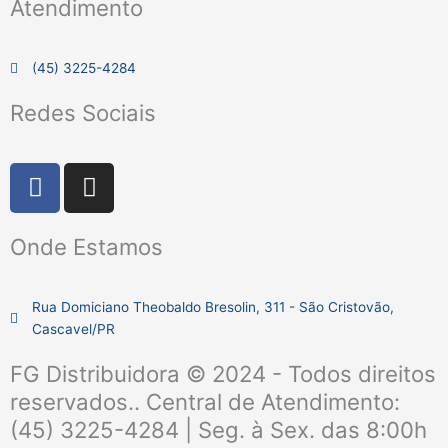
Atendimento
(45) 3225-4284
Redes Sociais
F
I
a
n
c
s
Onde Estamos
e
t
b
a
o
g
Rua Domiciano Theobaldo Bresolin, 311 - São Cristovão,
o
r
Cascavel/PR
k
a
m
FG Distribuidora © 2024 - Todos direitos
reservados.. Central de Atendimento:
(45) 3225-4284 | Seg. à Sex. das 8:00h