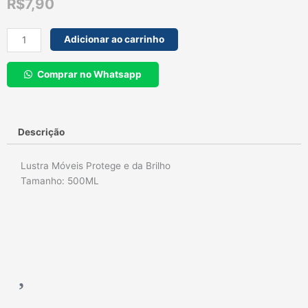
R$
7,90
Lustra
Adicionar ao carrinho
Móveis
500ML
Comprar no Whatsapp
quantidade
Descrição
Lustra Móveis Protege e da Brilho
Tamanho: 500ML