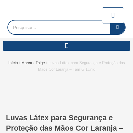
Ir
para
Carrin
o
conteúdo
Pesquisar
Início
/
Marca
/
Talge
/ Luvas Látex para Segurança e Proteção das
Mãos Cor Laranja – Tam G 1Unid
Luvas Látex para Segurança e
Proteção das Mãos Cor Laranja –