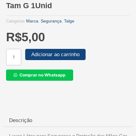
Tam G 1Unid
Marca
Segurança
Talge
Categorias
,
,
R$
5,00
Luvas
Adicionar ao carrinho
Látex
para
Segurança
Comprar no Whatsapp
e
Proteção
das
Mãos
Cor
Laranja
-
Descrição
Tam
G