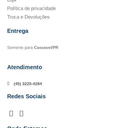
Política de privacidade
Troca e Devoluções
Entrega
Somente para
Cascavel/PR
Atendimento
(45) 3225-4284
Redes Sociais
F
I
a
n