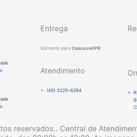
Entrega
Re
Somente para
Cascavel/PR
dade
Atendimento
es
On
(45) 3225-4284
R
dade
B
es
C
itos reservados.. Central de Atendime