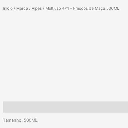
Início
/
Marca
/
Alpes
/ Multiuso 4×1 – Frescos de Maça 500ML
Descrição
Tamanho: 500ML