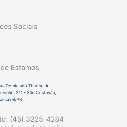
des Sociais
F
I
a
n
de Estamos
c
s
e
t
ua Domiciano Theobaldo
resolin, 311 - São Cristovão,
b
a
ascavel/PR
o
g
nto: (45) 3225-4284