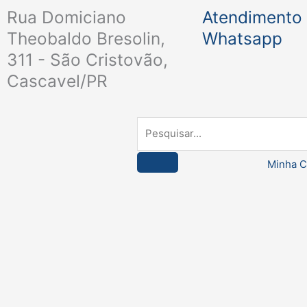
Ir
Rua Domiciano
Atendimento 
para
Theobaldo Bresolin,
Whatsapp
o
311 - São Cristovão,
conteúdo
Cascavel/PR
Pesquisar
Minha C