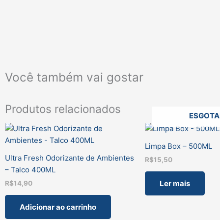
Você também vai gostar
Produtos relacionados
ESGOT
Limpa Box – 500ML
Ultra Fresh Odorizante de Ambientes
R$
15,50
– Talco 400ML
Ler mais
R$
14,90
Adicionar ao carrinho