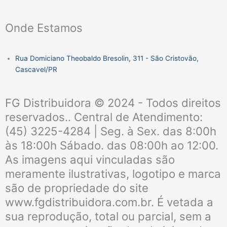
a
n
Onde Estamos
c
s
Rua Domiciano Theobaldo Bresolin, 311 - São Cristovão,
e
t
Cascavel/PR
b
a
FG Distribuidora © 2024 - Todos direitos
o
g
reservados.. Central de Atendimento:
(45) 3225-4284 | Seg. à Sex. das 8:00h
o
r
às 18:00h Sábado. das 08:00h ao 12:00.
As imagens aqui vinculadas são
k
a
meramente ilustrativas, logotipo e marca
são de propriedade do site
m
www.fgdistribuidora.com.br. É vetada a
sua reprodução, total ou parcial, sem a