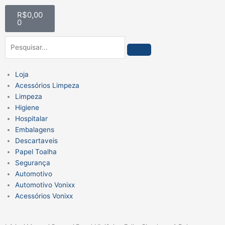
Ir
Carrinho
R$
0,00
para
0
o
conteúdo
Pesquisar
Loja
Acessórios Limpeza
Limpeza
Higiene
Hospitalar
Embalagens
Descartaveis
Papel Toalha
Segurança
Automotivo
Automotivo Vonixx
Acessórios Vonixx