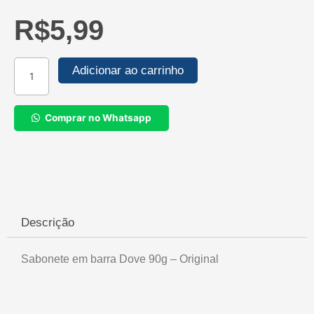
R$
5,99
Sabonete
Adicionar ao carrinho
em
barra
Dove
Comprar no Whatsapp
90g
-
Original
quantidade
Descrição
Sabonete em barra Dove 90g – Original