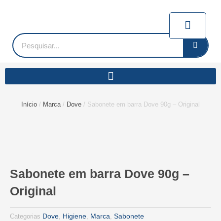
Ir
para
Carrin
o
conteúdo
Pesquisar
Início
/
Marca
/
Dove
/ Sabonete em barra Dove 90g – Original
Sabonete em barra Dove 90g –
Original
Dove
Higiene
Marca
Sabonete
Categorias
,
,
,