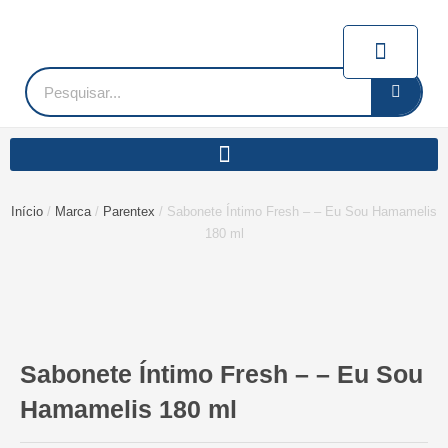
Ir
para
Carrin
o
conteúdo
Pesquisar
Início
/
Marca
/
Parentex
/ Sabonete Íntimo Fresh – – Eu Sou Hamamelis
180 ml
Sabonete Íntimo Fresh – – Eu Sou
Hamamelis 180 ml