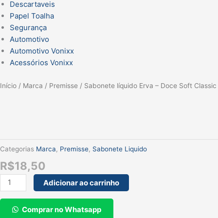
Descartaveis
Papel Toalha
Segurança
Automotivo
Automotivo Vonixx
Acessórios Vonixx
Sabonete
Início
/
Marca
/
Premisse
/ Sabonete líquido Erva – Doce Soft Classi
líquido
Erva
-
Doce
Soft
Categorias
Marca
,
Premisse
,
Sabonete Liquido
Classic
R$
18,50
PH
Fisiológico
Adicionar ao carrinho
Toque
macio
Comprar no Whatsapp
&