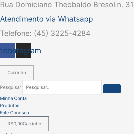
Rua Domiciano Theobaldo Bresolin, 31
Ir
para
Atendimento via Whatsapp
o
conteúdo
Telefone: (45) 3225-4284
cebook
Instagram
Carrinho
Pesquisar
Minha Conta
Produtos
Fale Conosco
R$
0,00
Carrinho