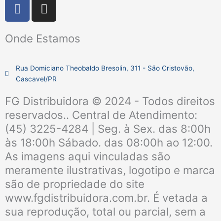
F
I
a
n
c
s
Onde Estamos
e
t
b
a
o
g
Rua Domiciano Theobaldo Bresolin, 311 - São Cristovão,
o
r
Cascavel/PR
k
a
m
FG Distribuidora © 2024 - Todos direitos
reservados.. Central de Atendimento:
(45) 3225-4284 | Seg. à Sex. das 8:00h
às 18:00h Sábado. das 08:00h ao 12:00.
As imagens aqui vinculadas são
meramente ilustrativas, logotipo e marca
são de propriedade do site
www.fgdistribuidora.com.br. É vetada a
sua reprodução, total ou parcial, sem a