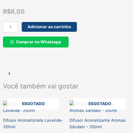
R$
8,00
Sabonete
Adicionar ao carrinho
Liquido
Eu
Comprar no Whatsapp
Sou
400ml
Refil
Erva
Doce
quantidade
Você também vai gostar
ESGOTADO
ESGOTADO
Difusor Aromatiznate Lavanda-
Difusor Aromatizante Aromas
350ml
Sândalo – 350ml