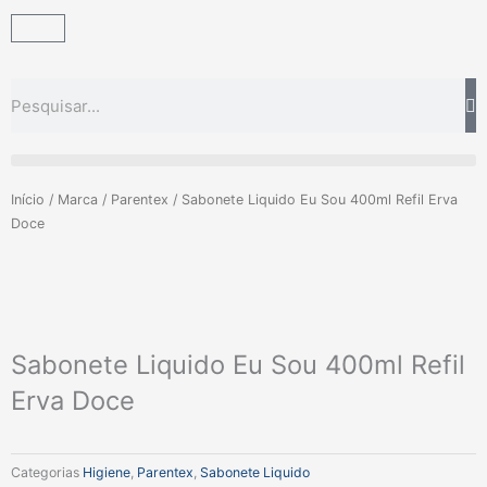
Ir
Carrinho
para
o
conteúdo
Pesquisar
Início
/
Marca
/
Parentex
/ Sabonete Liquido Eu Sou 400ml Refil Erva
Doce
Sabonete Liquido Eu Sou 400ml Refil
Erva Doce
Categorias
Higiene
,
Parentex
,
Sabonete Liquido