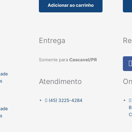
Adicionar ao carrinho
Entrega
Re
Somente para
Cascavel/PR
dade
On
Atendimento
es
(45) 3225-4284
B
dade
C
es