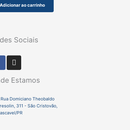
Adicionar ao carrinho
des Sociais
F
I
a
n
c
s
de Estamos
e
t
b
a
o
g
Rua Domiciano Theobaldo
o
r
resolin, 311 - São Cristovão,
k
a
ascavel/PR
m