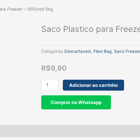
ara Freezer – 100Unid 5kg
Saco Plastico para Freez
Categorias
Descartaveis
,
Flexi Bag
,
Saco Freeze
R$
9,90
Saco
Adicionar ao carrinho
Plastico
para
Comprar no Whatsapp
Freezer
-
100Unid
5kg
quantidade