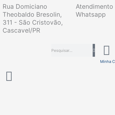
Ir
Rua Domiciano
Atendimento 
para
Theobaldo Bresolin,
Whatsapp
o
311 - São Cristovão,
conteúdo
Cascavel/PR
Pesquisar
Minha C