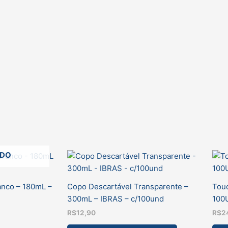
ADO
anco – 180mL –
Copo Descartável Transparente –
Touc
300mL – IBRAS – c/100und
100
R$
12,90
R$
2