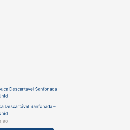
a Descartável Sanfonada –
Unid
4,90