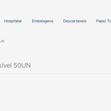
Hospitalar
Embalagens
Descartaveis
Papel T
0UN
sível 50UN