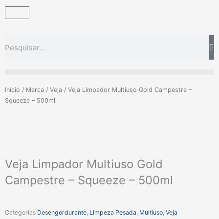
Ir
Carrinho
para
o
conteúdo
Pesquisar
Início
/
Marca
/
Veja
/ Veja Limpador Multiuso Gold Campestre –
Squeeze – 500ml
Veja Limpador Multiuso Gold
Campestre – Squeeze – 500ml
Categorias
Desengordurante
,
Limpeza Pesada
,
Multiuso
,
Veja