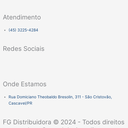
Atendimento
(45) 3225-4284
Redes Sociais
F
I
a
n
Onde Estamos
c
s
Rua Domiciano Theobaldo Bresolin, 311 - São Cristovão,
e
t
Cascavel/PR
b
a
FG Distribuidora © 2024 - Todos direitos