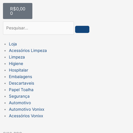
Ir
Carrinho
R$
0,00
para
0
o
conteúdo
Pesquisar
Loja
Acessórios Limpeza
Limpeza
Higiene
Hospitalar
Embalagens
Descartaveis
Papel Toalha
Segurança
Automotivo
Automotivo Vonixx
Acessórios Vonixx