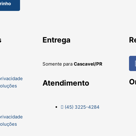
rinho
s
Entrega
R
Somente para
Cascavel/PR
privacidade
O
Atendimento
voluções
(45) 3225-4284
privacidade
voluções