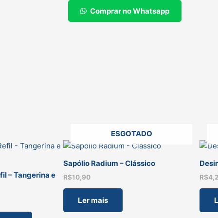
PRO)
Comprar no Whatsapp
VONIXX
SPRAY
-
500
ML
quantidade
ESGOTADO
Sapólio Radium – Clássico
Desin
il – Tangerina e
R$
10,90
R$
4,
Ler mais
L