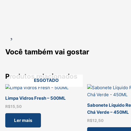
Você também vai gostar
Produtos relacionados
ESGOTADO
Limpa Vidros Fresh – 500ML
Sabonete Líquido Ref
R$
15,50
Chá Verde – 450ML
Ler mais
R$
12,50