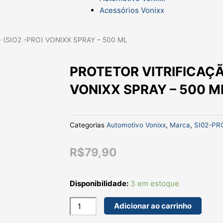
Acessórios Vonixx
 (SIO2 -PRO) VONIXX SPRAY – 500 ML
PROTETOR VITRIFICAÇÃ
VONIXX SPRAY – 500 M
Categorias
Automotivo Vonixx
,
Marca
,
SI02-PR
R$
79,90
PROTETOR
Disponibilidade:
3 em estoque
VITRIFICAÇÃO
(SIO2
Adicionar ao carrinho
-