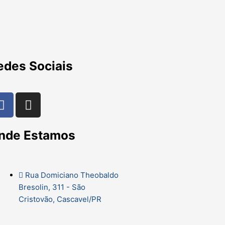
edes Sociais
F
I
a
n
c
s
nde Estamos
e
t
b
a
o
g
o
r
Rua Domiciano Theobaldo
k
a
Bresolin, 311 - São
m
Cristovão, Cascavel/PR