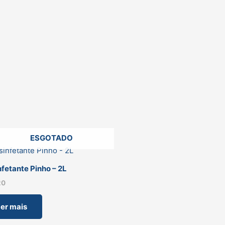
ESGOTADO
fetante Pinho – 2L
20
er mais