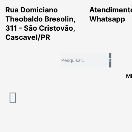
Ir
Rua Domiciano
Atendimento
para
o
Theobaldo Bresolin,
Whatsapp
conteúdo
311 - São Cristovão,
Cascavel/PR
Pesquisar
M