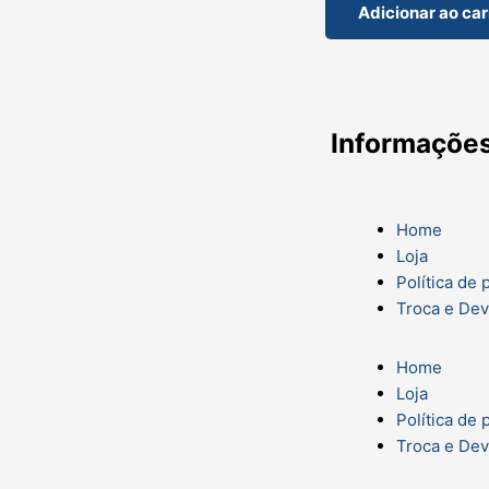
Adicionar ao car
Informaçõe
Home
Loja
Política de 
Troca e De
Home
Loja
Política de 
Troca e De