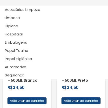
Acessórios Limpeza
Limpeza
Higiene
Hospitalar
Embalagens
Papel Toalha
Papel Higiênico
Dispenser Mini para
Dispenser Mini para
Sabonete Liquido
Sabonete Liquido
Automotivo
Ou Álcool em Gel
Ou Álcool em Gel
Segurança
Reservatório XPRO
Reservatório XPRO
– 500ML Branco
– 500ML Preto
R$
34,50
R$
34,50
Adicionar ao carrinho
Adicionar ao carrinho