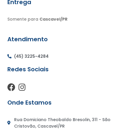
Entrega
Somente para
Cascavel/PR
Atendimento
(45) 3225-4284
Redes Sociais
F
I
a
n
c
s
Onde Estamos
e
t
b
a
Rua Domiciano Theobaldo Bresolin, 311 - São
o
g
Cristovão, Cascavel/PR