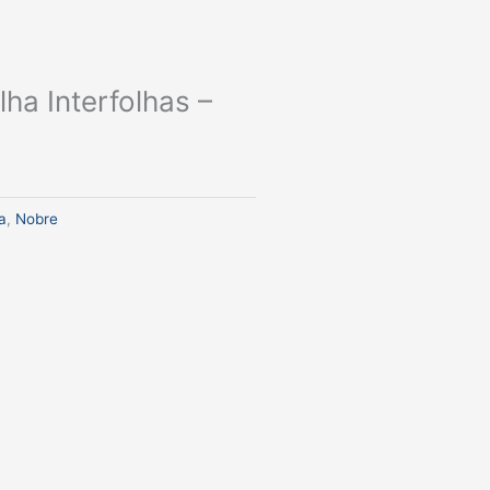
ha Interfolhas –
a
,
Nobre