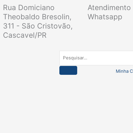
Ir
Rua Domiciano
Atendimento 
para
Theobaldo Bresolin,
Whatsapp
o
311 - São Cristovão,
conteúdo
Cascavel/PR
Pesquisar
Minha C