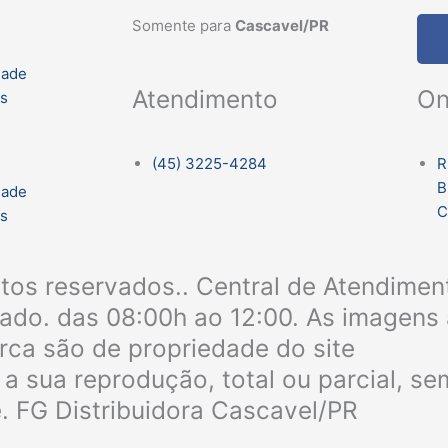
Somente para
Cascavel/PR
dade
On
Atendimento
es
R
(45) 3225-4284
B
dade
C
es
itos reservados.. Central de Atendime
bado. das 08:00h ao 12:00. As imagens 
rca são de propriedade do site
a sua reprodução, total ou parcial, s
e. FG Distribuidora Cascavel/PR