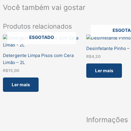
Você também vai gostar
Produtos relacionados
ESGOT
ESGOTADO
Desinfetante Pinho –
Detergente Limpa Pisos com Cera
R$
4,20
Limão – 2L
Ler mais
R$
15,00
Ler mais
Informações