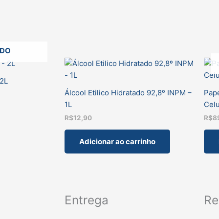
ADO
 2L
Álcool Etilico Hidratado 92,8º INPM –
Pape
1L
Celu
R$
12,90
R$
8
Adicionar ao carrinho
Entrega
Re