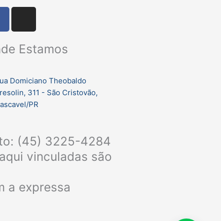
F
I
a
n
c
s
de Estamos
e
t
b
a
o
g
ua Domiciano Theobaldo
o
r
resolin, 311 - São Cristovão,
k
a
ascavel/PR
m
nto: (45) 3225-4284
aqui vinculadas são
em a expressa