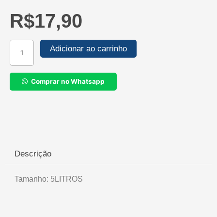
R$
17,90
Amaciante
Adicionar ao carrinho
para
Roupas
Conforth
Comprar no Whatsapp
Original
-
5L
quantidade
Descrição
Tamanho: 5LITROS