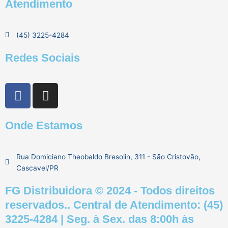
Atendimento
(45) 3225-4284
Redes Sociais
F
I
a
n
c
s
Onde Estamos
e
t
b
a
o
g
Rua Domiciano Theobaldo Bresolin, 311 - São Cristovão,
o
r
Cascavel/PR
k
a
m
FG Distribuidora © 2024 - Todos direitos
reservados.. Central de Atendimento: (45)
3225-4284 | Seg. à Sex. das 8:00h às