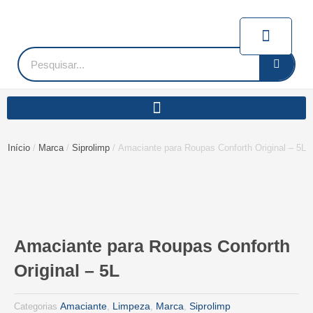
Ir
para
Carrin
o
conteúdo
Pesquisar
Início
/
Marca
/
Siprolimp
/ Amaciante para Roupas Conforth Original – 5L
Amaciante para Roupas Conforth
Original – 5L
Amaciante
Limpeza
Marca
Siprolimp
Categorias
,
,
,