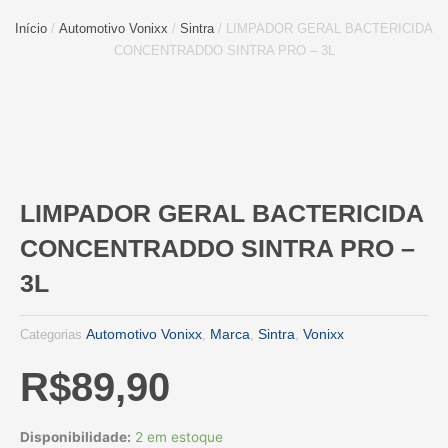
Início
/
Automotivo Vonixx
/
Sintra
/ LIMPADOR GERAL BACTERICIDA
CONCENTRADDO SINTRA PRO – 3L
LIMPADOR GERAL BACTERICIDA
CONCENTRADDO SINTRA PRO –
3L
Automotivo Vonixx
Marca
Sintra
Vonixx
Categorias
,
,
,
R$
89,90
LIMPADOR
Disponibilidade:
2 em estoque