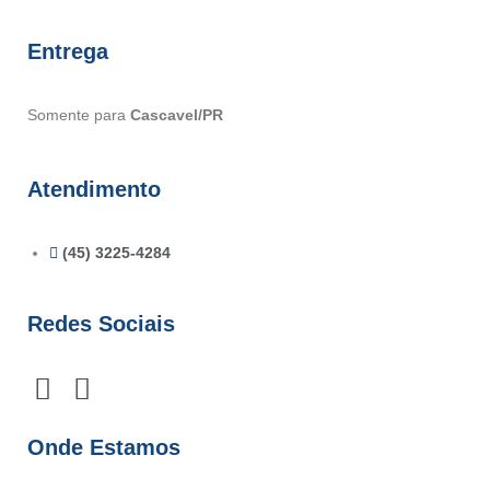
Entrega
Somente para
Cascavel/PR
Atendimento
(45) 3225-4284
Redes Sociais
F
I
a
n
c
s
Onde Estamos
e
t