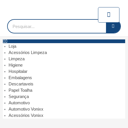
Ir
para
Carrin
o
conteúdo
Pesquisar
Loja
Acessórios Limpeza
Limpeza
Higiene
Hospitalar
Embalagens
Descartaveis
Papel Toalha
Segurança
Automotivo
Automotivo Vonixx
Acessórios Vonixx