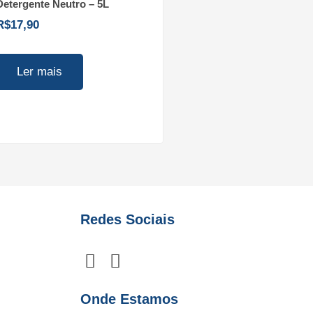
Detergente Neutro – 5L
R$
17,90
Ler mais
Redes Sociais
F
I
a
n
c
s
Onde Estamos