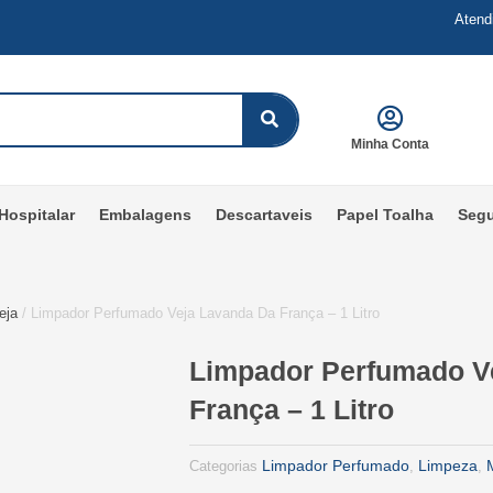
Atend
Minha Conta
Hospitalar
Embalagens
Descartaveis
Papel Toalha
Seg
eja
/ Limpador Perfumado Veja Lavanda Da França – 1 Litro
Limpador Perfumado V
França – 1 Litro
Limpador Perfumado
Limpeza
Categorias
,
,